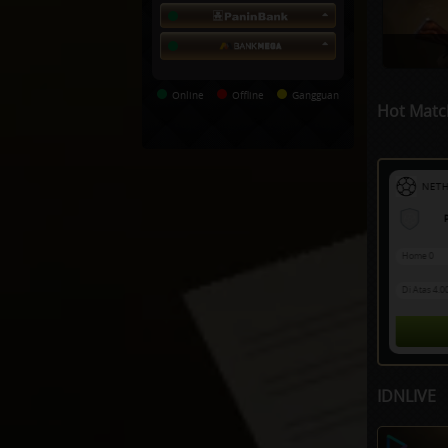
Online
Offline
Gangguan
Hot Matc
08/08, 9:00 PM
NETHERLANDS EREDIVISI...
09/08, 1:00 AM
s County
PSV Eindhoven
Fortuna Sittard
VS
FT.Handicap
1.25
-2.25
2.25
 0
Home 0
Away 0
Home 0
Over/Under
-1.21
-1.05
-1.06
wah 2.75
Di Atas 4.00
Di Bawah 4.00
Di Atas 3.0
PLAY
IDNLIVE