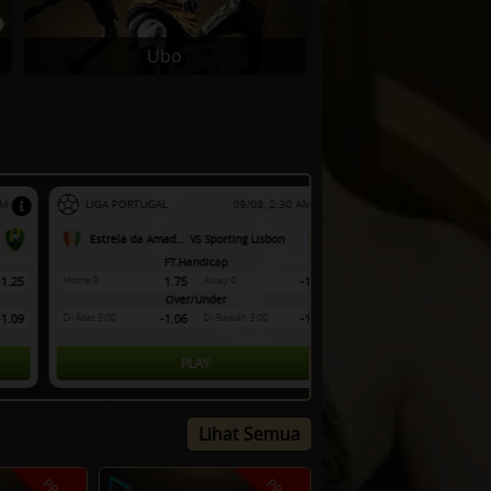
Ubo
AM
UEFA SUPER CUP
13/08, 2:00 AM
LA LIGA SPANYOL
Paris Saint Germain
Aston Villa
Celta Vigo
VS
FT.Handicap
FT.H
-1.75
-0.75
0.75
-0.50
Home 0
Away 0
Home 0
Over/Under
Ove
-1.05
-1.11
-1.02
1.06
Di Atas 2.50
Di Bawah 2.50
Di Atas 2.50
PLAY
P
Lihat Semua