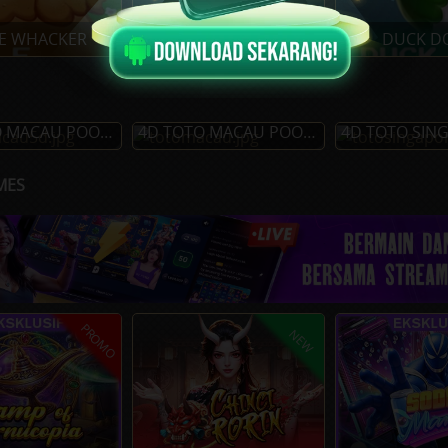
E WHACKER
SOS
DUCK 
5D TOTO MACAU POOLS
4D TOTO MACAU POOLS
MES
PROMO
NEW