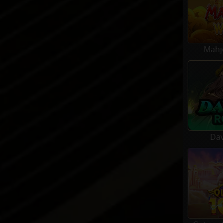
Mahj
Dav