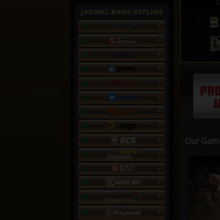
JADWAL BANK OFFLINE
Our Gam