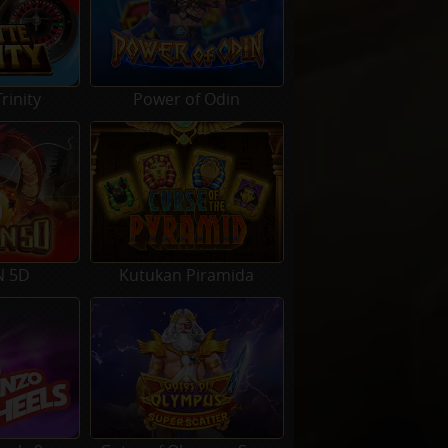
rinity
Power of Odin
 5D
Kutukan Piramida