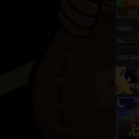
MOL
TOGEL
SLOT GA