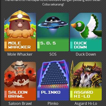
Coba sekarang!
Mole Whacker
SOS
Duck Down
Saloon Brawl
Plinko
Asgard Hi-Lo