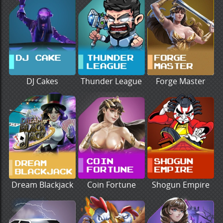
DJ Cakes
Thunder League
Forge Master
Coin Fortune
Shogun Empire
Dream Blackjack